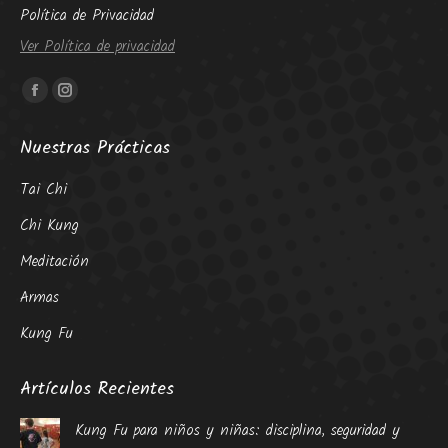
Política de Privacidad
Ver Política de privacidad
Encuéntranos en:
Facebook
Instagram
page
page
Nuestras Prácticas
opens
opens
in
in
Tai Chi
new
new
Chi Kung
window
window
Meditación
Armas
Kung Fu
Artículos Recientes
Kung Fu para niños y niñas: disciplina, seguridad y