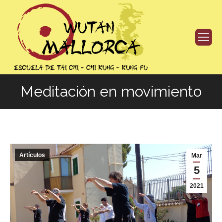
Meditación en movimiento
Estás aquí:
Artículos
Mar
5
2021