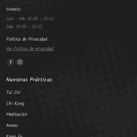
Horario:
Lun - Vie: 10:00 - 21:45
Sab: 10:00 - 12:45
Política de Privacidad
Ver Política de privacidad
Encuéntranos en:
Facebook
Instagram
page
page
Nuestras Prácticas
opens
opens
in
in
Tai Chi
new
new
Chi Kung
window
window
Meditación
Armas
Kung Fu