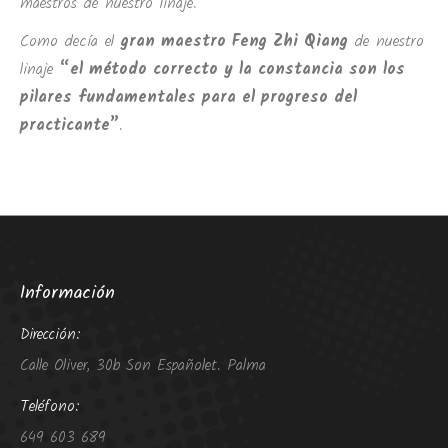
maestros de nuestro linaje.
Como decía el
gran maestro Feng Zhi Qiang
de nuestro
linaje
“el método correcto y la constancia son los
pilares fundamentales para el progreso del
practicante”
.
Información
Dirección:
Calle Oliver, 30b Son Españolet. Palma
Teléfono:
649 603 689