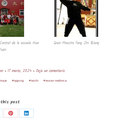
entral de la escuela Hun
Gran Maestro Feng Zhi Qiang
Yuan
er
17 marzo, 2024
Deja un comentario
linaje
#qigong
#taichi
#wutan-mallorca
 this post
are
Share
Share
on
on