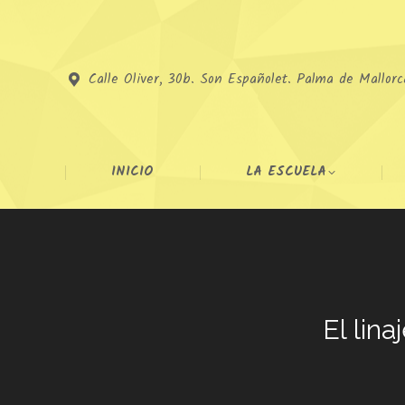
Calle Oliver, 30b. Son Españolet. Palma de Mallorc
INICIO
LA ESCUELA
El lin