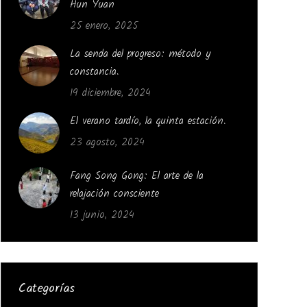
Hun Yuan
25 enero, 2025
La senda del progreso: método y
constancia.
19 diciembre, 2024
El verano tardío, la quinta estación.
23 agosto, 2024
Fang Song Gong: El arte de la
relajación consciente
13 junio, 2024
Categorías