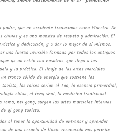
alencia, siendo descendiente de la 21ª generación
tro padre, que en occidente traducimos como Maestro. Se
es chinas y es una muestra de respeto y admiración. El
práctica y dedicación, y a dar lo mejor de sí mismos.
ar una fuerza invisible formada por todos los antiguos
que ya no estén con nosotros, que llega a los
ela y la práctica. El linaje de las artes marciales
 un tronco sólido de energía que sostiene las
 taoísta, las raíces serían el Tao, la esencia primordial,
ología china, el feng shui, la medicina tradicional
a rama, nei gong, surgen las artes marciales internas
 de qi gong taoísta.
dos al tener la oportunidad de entrenar y aprender
eno de una escuela de linaje reconocido nos permite