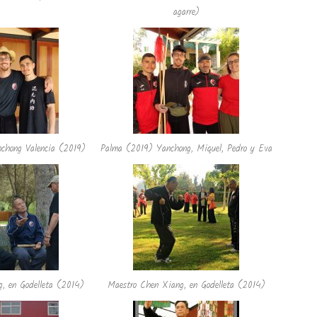
agarre)
nchong Valencia (2019)
Palma (2019) Yanchong, Miquel, Pedro y Eva
, en Godelleta (2014)
Maestro Chen Xiang, en Godelleta (2014)