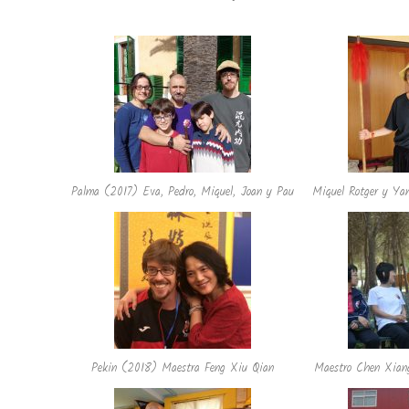
Palma (2017) Eva, Pedro, Miquel, Joan y Pau
Miquel Rotger y Ya
Pekin (2018) Maestra Feng Xiu Qian
Maestro Chen Xiang