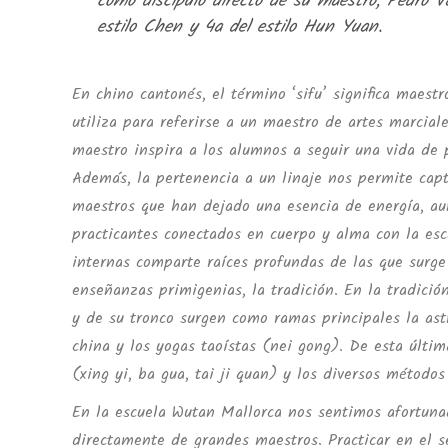
como discípulo directo de su maestro, Pedro V
estilo Chen y 4a del estilo Hun Yuan.
En chino cantonés, el término ‘sifu’ significa maes
utiliza para referirse a un maestro de artes marcial
maestro inspira a los alumnos a seguir una vida de 
Además, la pertenencia a un linaje nos permite capt
maestros que han dejado una esencia de energía, aun
practicantes conectados en cuerpo y alma con la escu
internas comparte raíces profundas de las que surge
enseñanzas primigenias, la tradición. En la tradición
y de su tronco surgen como ramas principales la astr
china y los yogas taoístas (nei gong). De esta últim
(xing yi, ba gua, tai ji quan) y los diversos métodos
En la escuela Wutan Mallorca nos sentimos afortuna
directamente de grandes maestros. Practicar en el s