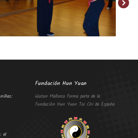
Fundación Hun Yuan
niñas:
Wutan Mallorca forma parte de la
Fundación Hun Yuan Tai Chi de España
: el