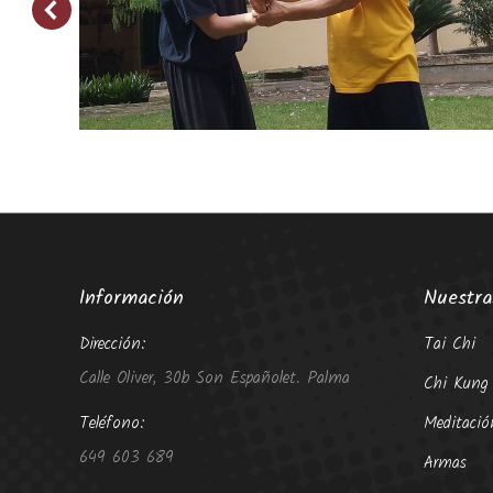
Información
Nuestra
Dirección:
Tai Chi
Calle Oliver, 30b Son Españolet. Palma
Chi Kung
Teléfono:
Meditació
649 603 689
Armas