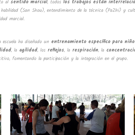
to al
sentido marcial
, todos
los trabajos están interrelac
 habilidad (San Shou), entendimiento de la técnica (PaZhi) y cult
idad marcial.
a escuela ha diseñado un
entrenamiento específico para niño
ilidad
, la
agilidad
, los
reflejos
, la
respiración
, la
concentraci
itivo, fomentando la participación y la integración en el grupo.