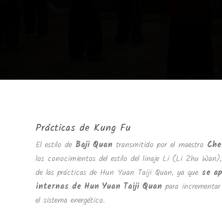
Prácticas de Kung Fu
El estilo de
Baji Quan
transmitido por el maestro
Che
los conocimientos del estilo del linaje Li (Li Zhu Wan
de las prácticas de Hun Yuan Taiji Quan, ya que
se ap
internas de Hun Yuan Taiji Quan
para incrementar 
el sistema energético.