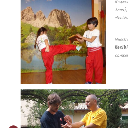
Respec
Shou),
efectiv
Nuestr
flexib
compet