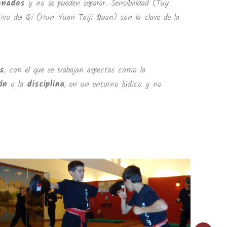
ionados
y no se pueden separar. Sensibilidad (Tuy
ivo del Qi (Hun Yuan Taiji Quan) son la clave de la
s
, con el que se trabajan aspectos como la
ón
o la
disciplina
, en un entorno lúdico y no