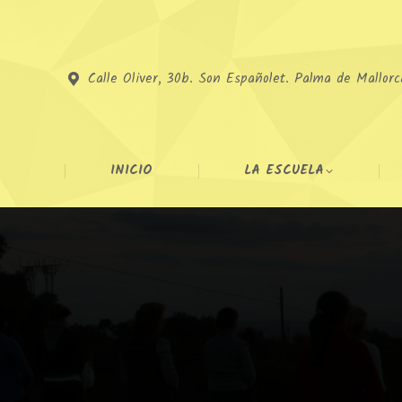
Calle Oliver, 30b. Son Españolet. Palma de Mallorc
INICIO
LA ESCUELA