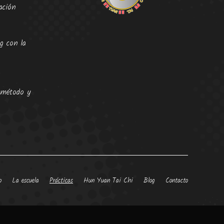
ación
g con la
: método y
o
La escuela
Prácticas
Hun Yuan Tai Chi
Blog
Contacto