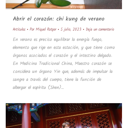
Abrir el corazón: chi kung de verano
Artículos
Por
Miquel Rotger
5 julio, 2023
Deja un comentario
En verano es preciso equilibrar la energía fuego,
elemento que rige en esta estación, y que tiene como
órganos asociados el corazón y el intestino delgado.
En Medicina Tradicional China, Maestro corazón se
considera un órgano Yin que, además de impulsar la
sangre a través del cuerpo, tiene la función de
albergar el espíritu (Shen)…