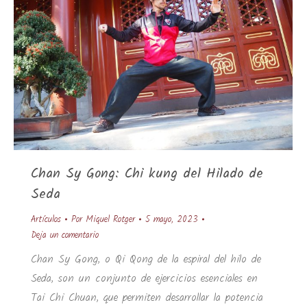
Chan Sy Gong: Chi kung del Hilado de
Seda
Artículos
Por
Miquel Rotger
5 mayo, 2023
Deja un comentario
Chan Sy Gong, o Qi Qong de la espiral del hilo de
Seda, son un conjunto de ejercicios esenciales en
Tai Chi Chuan, que permiten desarrollar la potencia