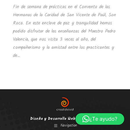
Fin de semana de prácticas en el Convento de las
Hermanas de la Caridad de San Vicente de Paúl, Son
Roca. En este enclave de paz y tranquilidad hemos
podido disfrutar de las enseñanzas del Maestro Pedro
Valencia, que nos visita 3 veces al año, del
compañerismo y la amistad entre los practicantes y
de…
¿Te ayudo?
Diseño y Desarrollo Web:
creatideivid.es
Navigation