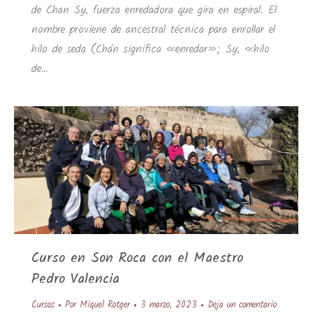
de Chan Sy, fuerza enredadora que gira en espiral. El
nombre proviene de ancestral técnica para enrollar el
hilo de seda (Chán significa «enredar»; Sy, «hilo
de…
Curso en Son Roca con el Maestro
Pedro Valencia
Cursos
Por
Miquel Rotger
3 marzo, 2023
Deja un comentario