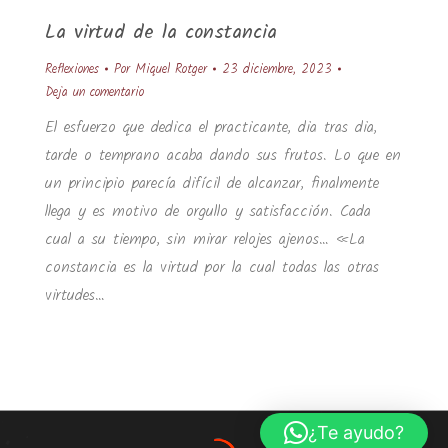
La virtud de la constancia
Reflexiones
Por
Miquel Rotger
23 diciembre, 2023
Deja un comentario
El esfuerzo que dedica el practicante, dia tras dia,
tarde o temprano acaba dando sus frutos. Lo que en
un principio parecía difícil de alcanzar, finalmente
llega y es motivo de orgullo y satisfacción. Cada
cual a su tiempo, sin mirar relojes ajenos… «La
constancia es la virtud por la cual todas las otras
virtudes…
¿Te ayudo?