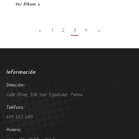
Ver Álbum
←
1
2
3
4
→
Información
Dirección:
Calle Oliver, 30b Son Españolet. Palma
Teléfono:
649 603 689
Horario: