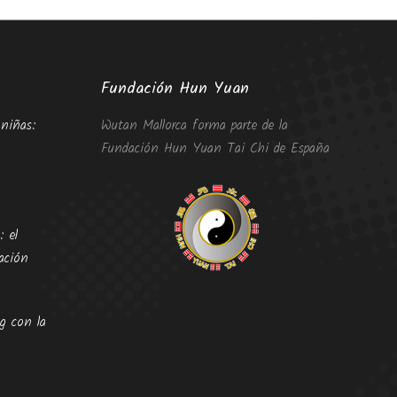
Fundación Hun Yuan
niñas:
Wutan Mallorca forma parte de la
Fundación Hun Yuan Tai Chi de España
: el
ación
g con la