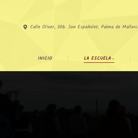
Calle Oliver, 30b. Son Españolet. Palma de Mallorc
INICIO
LA ESCUELA