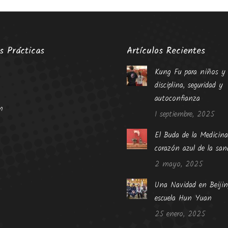
s Prácticas
Artículos Recientes
Kung Fu para niños y 
disciplina, seguridad y
autoconfianza
n
1 septiembre, 2025
El Buda de la Medicina
corazón azul de la san
2 mayo, 2025
Una Navidad en Beijin
escuela Hun Yuan
25 enero, 2025