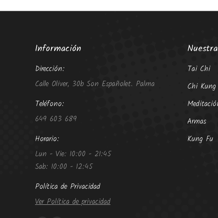
Información
Nuestra
Dirección:
Tai Chi
Calle Oliver, 30b Son Españolet. Palma
Chi Kung
Teléfono:
Meditació
649 603 689
Armas
Horario:
Kung Fu
Lun - Vie: 10:00 - 21:45
Sab: 10:00 - 12:45
Política de Privacidad
Ver Política de privacidad