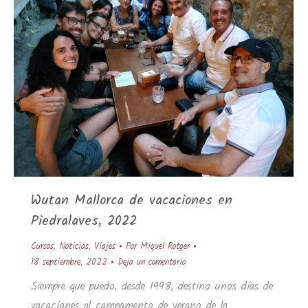
Wutan Mallorca de vacaciones en
Piedralaves, 2022
Cursos
,
Noticias
,
Viajes
Por
Miquel Rotger
18 septiembre, 2022
Deja un comentario
Siempre que puedo, desde 1998, destino unos días de
vacaciones al campamento de verano de la