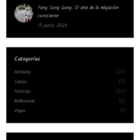
Fang Song Gong: El arte de la relajación
consciente
13 junio, 2024
Categorías
Artículos
(25)
Cursos
(5)
Noticias
(25)
Reflexiones
(6)
Viajes
(1)