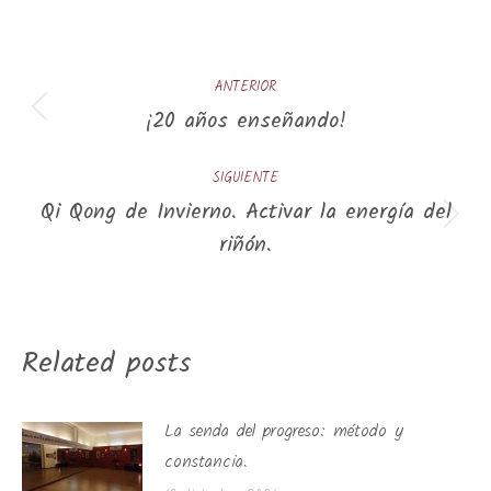
Navegación
ANTERIOR
entre
¡20 años enseñando!
Publicación
publicaciones
anterior:
SIGUIENTE
Qi Qong de Invierno. Activar la energía del
Publicación
riñón.
siguiente:
Related posts
La senda del progreso: método y
constancia.