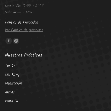
Lun - Vie: 10:00 - 21:45
Sab: 10:00 - 12:45
Política de Privacidad
Ver Política de privacidad
Encuéntranos en:
Facebook
Instagram
page
page
Nuestras Prácticas
opens
opens
in
in
Tai Chi
new
new
Chi Kung
window
window
Meditación
Armas
Kung Fu